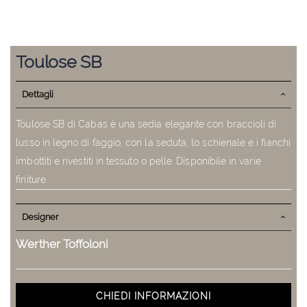
Vai
all'inizio
Toulose SB
della
galleria
Dettagli
di
immagini
Toulose SB di Cabas è una sedia elegante con braccioli di
lusso in legno di faggio, con la seduta, lo schienale e i fianchi
imbottiti e rivestiti in tessuto o pelle. Disponibile in varie
finiture.
Designer
Werther Toffoloni
CHIEDI INFORMAZIONI