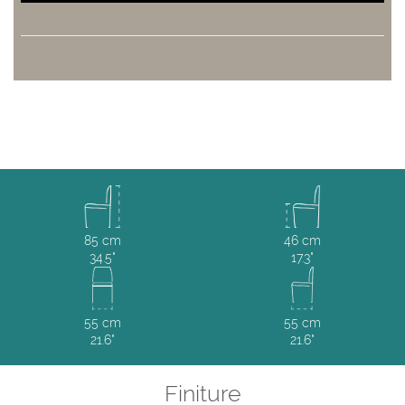
85 cm
46 cm
34.5"
17.3"
55 cm
55 cm
21.6"
21.6"
Finiture