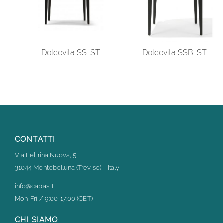
Dolcevita SS-ST
Dolcevita SSB-ST
CONTATTI
Via Feltrina Nuova, 5
31044 Montebelluna (Treviso) – Italy
info@cabas.it
Mon-Fri / 9:00-17:00 (CET)
CHI SIAMO