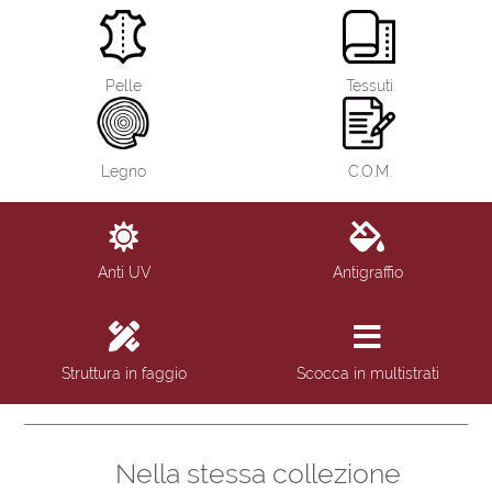
Pelle
Tessuti
Legno
C.O.M.
Anti UV
Antigraffio
Struttura in faggio
Scocca in multistrati
Nella stessa collezione