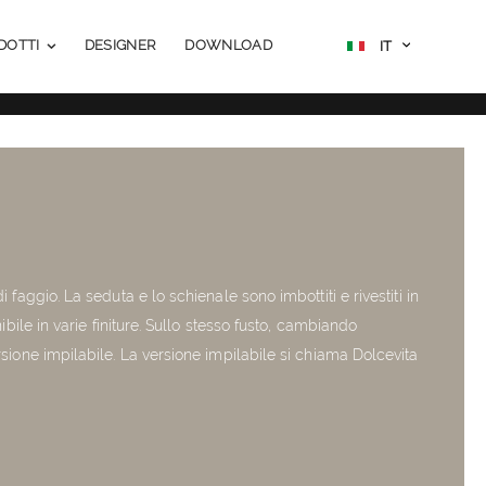
Salta
SELECT
DOTTI
DESIGNER
DOWNLOAD
IT
STATE
al
contenuto
 faggio. La seduta e lo schienale sono imbottiti e rivestiti in
nibile in varie finiture. Sullo stesso fusto, cambiando
ersione impilabile. La versione impilabile si chiama Dolcevita