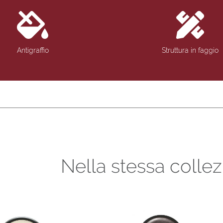
Antigraffio
Struttura in faggio
Nella stessa colle