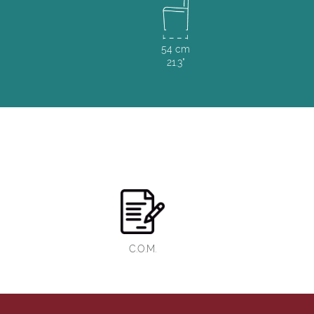
54 cm
21.3"
C.O.M.