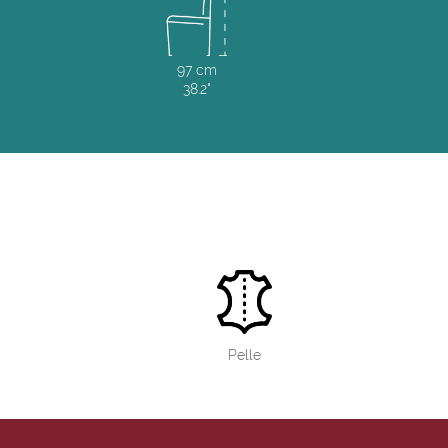
97 cm
38.2"
Pelle