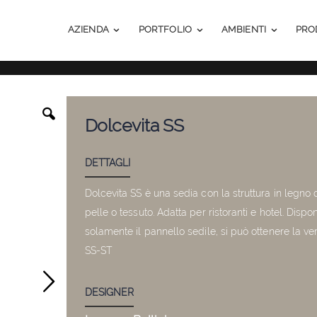
AZIENDA
PORTFOLIO
AMBIENTI
PRO
Dolcevita SS
DETTAGLI
Dolcevita SS è una sedia con la struttura in legno di
pelle o tessuto. Adatta per ristoranti e hotel. Dispo
solamente il pannello sedile, si può ottenere la v
SS-ST
DESIGNER