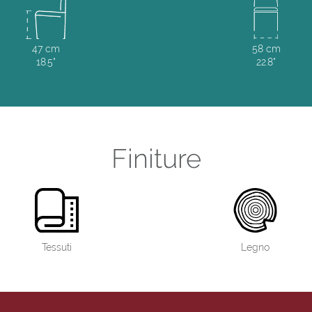
47 cm
58 cm
18.5"
22.8"
Finiture
Tessuti
Legno