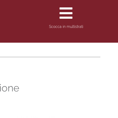
Scocca in multistrati
zione