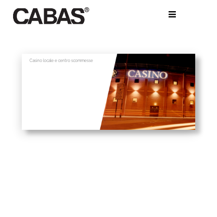
Salta
al
contenuto
Casino locale e centro scommesse