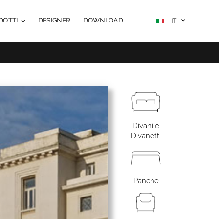
Salta
SELECT
DOTTI
DESIGNER
DOWNLOAD
IT
STATE
al
contenuto
Divani e
Divanetti
Panche