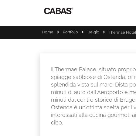
Home
Portfolio
Belgio
Thermae Hotel
Il Thermae Palace, situato propri
spiagge sabbiose di Ostenda, off
splendida vista sul mare. Dista po
minuti di auto dall'Aeroporto e m
minuti dal centro storico di Bruges
Ostenda è un'ottima scelta per i v
interessati alla cucina gourmet, ai 
cibo.